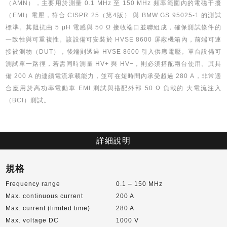
（AMN），主要用於測量 0.1 MHz 至 150 MHz 頻率範圍內的電磁干擾
（EMI）電壓，符合 CISPR 25（第4版） 與 BMW GS 95025-1 的測試
標準。其阻抗由 5 μH 電感與 50 Ω 接收端口並聯組成，確保測試條件的
一致性與可重複性。該設備可安裝於 HVSE 8600 屏蔽機箱內，前端可連
接被測物（DUT），後端則透過 HVSE 8600 引入供應電壓。單台設備可
測試單一路徑，若需同時測量 HV+ 與 HV−，則必須搭配兩台使用。其具
備 200 A 的連續電流承載能力，並可在短時間內承受超過 280 A，非常適
合應用於高功率電動車 EMI 測試與搭配外部 50 Ω 負載的 大電流注入
（BCI）測試。
詳細說明
規格
Frequency range
0.1 – 150 MHz
Max. continuous current
200 A
Max. current (limited time)
280 A
Max. voltage DC
1000 V