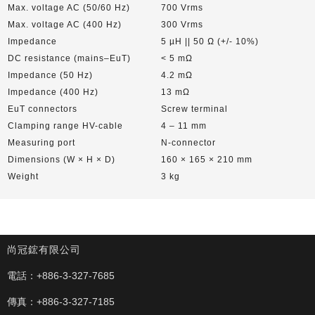
Max. voltage AC (50/60 Hz)
700 Vrms
Max. voltage AC (400 Hz)
300 Vrms
Impedance
5 µH || 50 Ω (+/- 10%)
DC resistance (mains–EuT)
< 5 mΩ
Impedance (50 Hz)
4.2 mΩ
Impedance (400 Hz)
13 mΩ
EuT connectors
Screw terminal
Clamping range HV-cable
4 – 11 mm
Measuring port
N-connector
Dimensions (W × H × D)
160 × 165 × 210 mm
Weight
3 kg
尚冠鋐有限公司
電話：
+886-3-327-7685
傳真：
+886-3-327-7185