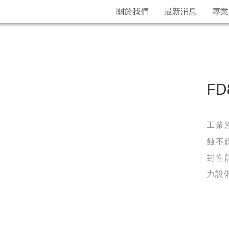
關於我們
最新消息
專業
FD
工業
蝕不
封性
力設