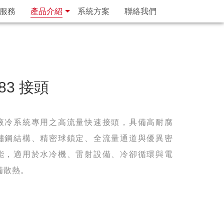
服務
產品介紹
系統方案
聯絡我們
83 接頭
液冷系統專用之高流量快速接頭，具備高耐腐
鏽鋼結構、精密球鎖定、全流量通道與優異密
能，適用於水冷機、雷射設備、冷卻循環與電
備散熱。